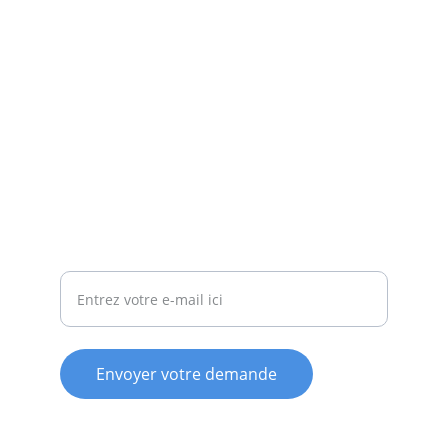
7j/7
CONTACT
apams-plomberie@hotmail.fr
06 84 45 46 67
DEVIS
Votre adresse e-mail
Envoyer votre demande